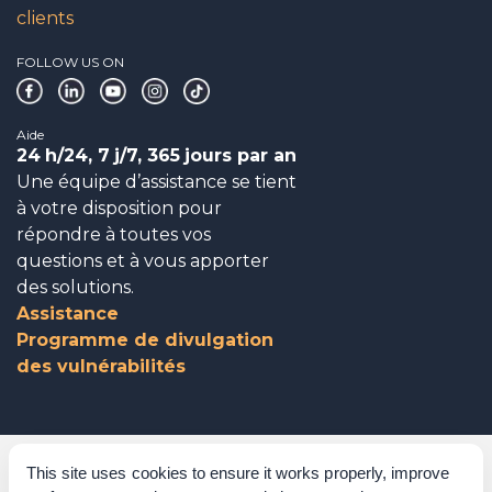
clients
FOLLOW US ON
Aide
24
h/24, 7
j/7, 365
jours par an
Une équipe d’assistance se tient
à votre disposition pour
répondre à toutes vos
questions et à vous apporter
des solutions.
Assistance
Programme de divulgation
des vulnérabilités
Gouvernance d’entreprise
This site uses cookies to ensure it works properly, improve