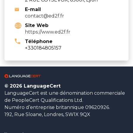
E-mail
contact@ed2f.fr
Site Web
https://www.ed2f.fr
Téléphone
+330184805157
© 2026 LanguageCert
LanguageCert est une dénomination commerciale
de PeopleCert Qualifications Ltd.
Numéro d’entreprise britannique 09620926.
192, Rue Sloane, Londres, SW1X 9QX