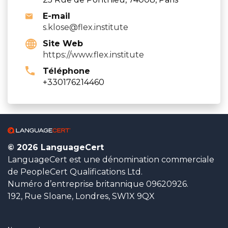
E-mail
s.klose@flex.institute
Site Web
https://www.flex.institute
Téléphone
+330176214460
© 2026 LanguageCert
LanguageCert est une dénomination commerciale
de PeopleCert Qualifications Ltd.
Numéro d’entreprise britannique 09620926.
192, Rue Sloane, Londres, SW1X 9QX