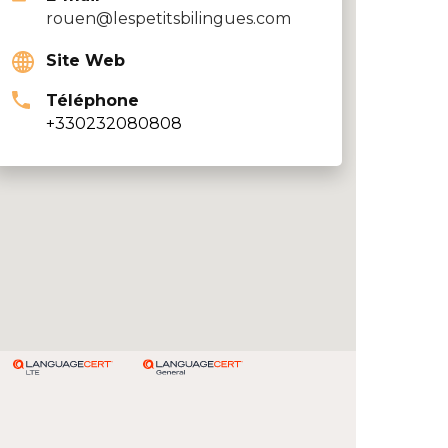
rouen@lespetitsbilingues.com
Site Web
Téléphone
+330232080808