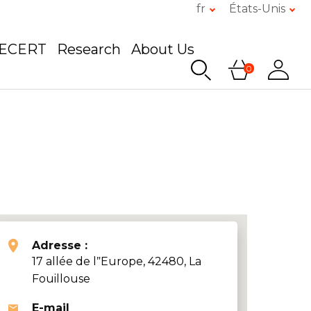
fr
États-Unis
GECERT
Research
About Us
0
Adresse :
17 allée de lˮEurope, 42480, La
Fouillouse
E-mail