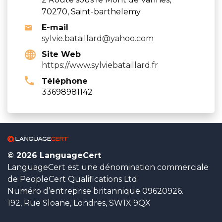
70270, Saint-barthelemy
E-mail
sylvie.bataillard@yahoo.com
Site Web
https://www.sylviebataillard.fr
Téléphone
33698981142
© 2026 LanguageCert
LanguageCert est une dénomination commerciale
de PeopleCert Qualifications Ltd.
Numéro d’entreprise britannique 09620926.
192, Rue Sloane, Londres, SW1X 9QX