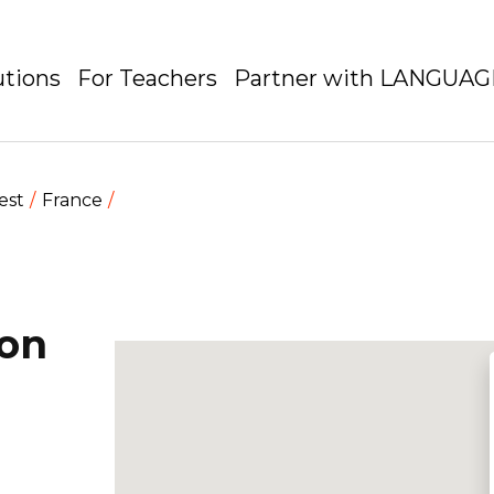
utions
For Teachers
Partner with LANGUA
est
France
ion