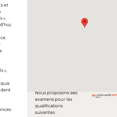
s et
s
s »,
d'hui,
ce.
c
s
s »,
cquis
udent
Nous proposons des
examens pour les
qualifications
ences
suivantes :