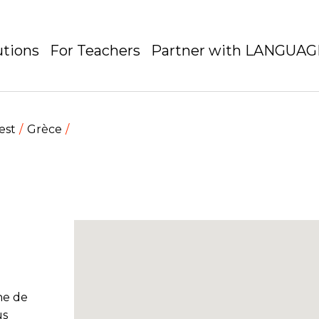
utions
For Teachers
Partner with LANGUA
est
Grèce
ne de
us