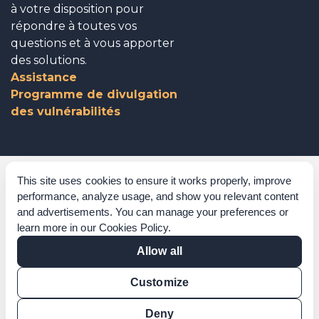
à votre disposition pour
répondre à toutes vos
questions et à vous apporter
des solutions.
Assistance
Programme de divulgation
des vulnérabilités
Gouvernance d’entreprise
This site uses cookies to ensure it works properly, improve
performance, analyze usage, and show you relevant content
Reconnaissances
and advertisements. You can manage your preferences or
learn more in our
Cookies Policy
.
Politiques et procédures
Allow all
Déclaration sur l’esclavage moderne
Customize
Vérification de certification
Vérification des résultats
Deny