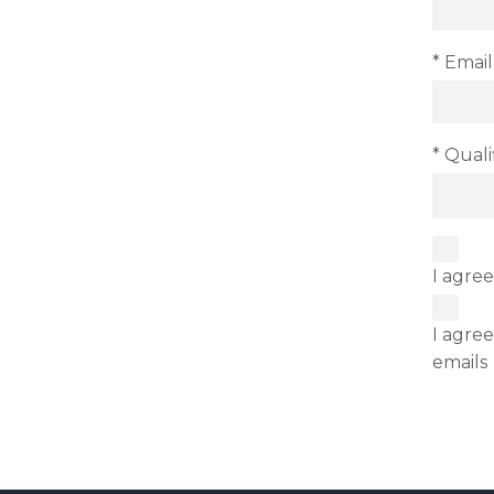
* Email
* Quali
I agree
I agree
emails