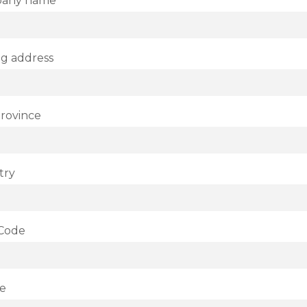
pany name
ng address
Province
try
 Code
e