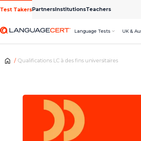
Partners
Institutions
Teachers
Test Takers
Language Tests
UK & Aus
Qualifications LC à des fins universitaires