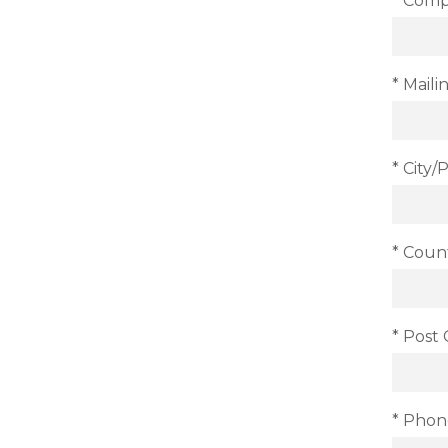
* Com
* Maili
* City/
* Coun
* Post
* Phon