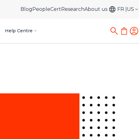
Blog
PeopleCert
Research
About us
FR
US
Help Centre