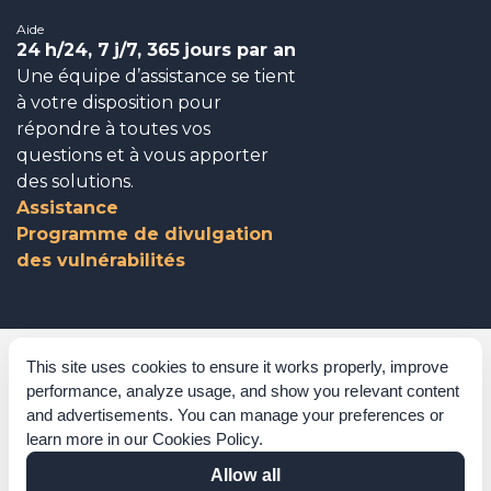
Aide
24
h/24, 7
j/7, 365
jours par an
Une équipe d’assistance se tient
à votre disposition pour
répondre à toutes vos
questions et à vous apporter
des solutions.
Assistance
Programme de divulgation
des vulnérabilités
Gouvernance d’entreprise
This site uses cookies to ensure it works properly, improve
performance, analyze usage, and show you relevant content
Reconnaissances
and advertisements. You can manage your preferences or
learn more in our
Cookies Policy
.
Politiques et procédures
Allow all
Déclaration sur l’esclavage moderne