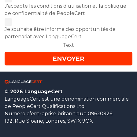
J'accepte les conditions d'utilisation et la politique
de confidentialité de PeopleCert
Je souhaite être informé des opportunités de
partenariat avec LanguageCert
Text
© 2026 LanguageCert
LanguageCert est une dénomination commerciale
de PeopleCert Qualifications Ltd.
Numéro d’entreprise britannique 09620926.
192, Rue Sloane, Londres, SW1X 9QX