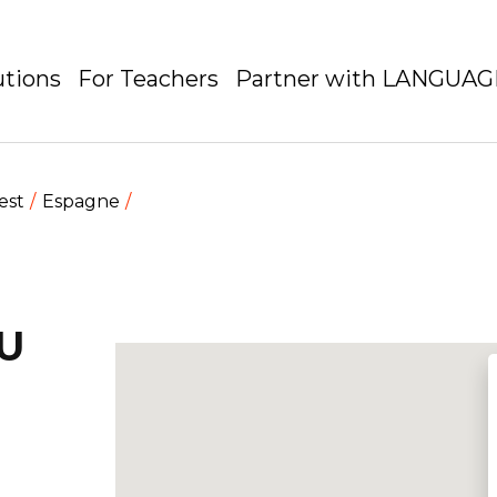
utions
For Teachers
Partner with LANGUA
est
Espagne
U