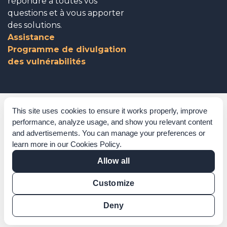
répondre à toutes vos
questions et à vous apporter
des solutions.
Assistance
Programme de divulgation
des vulnérabilités
Gouvernance d’entreprise
This site uses cookies to ensure it works properly, improve
performance, analyze usage, and show you relevant content
Reconnaissances
and advertisements. You can manage your preferences or
learn more in our
Cookies Policy
.
Politiques et procédures
Allow all
Déclaration sur l’esclavage moderne
Customize
Vérification de certification
Vérification des résultats
Deny