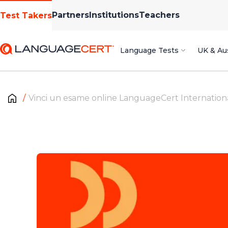
Partners
Institutions
Teachers
Test Takers
Language Tests
UK & Aus
Vinci un esame online LanguageCert Internation