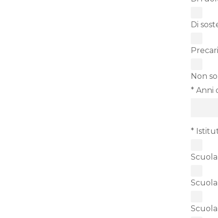
Di sos
Precar
Non so
* Anni 
* Istit
Scuola
Scuola
Scuola