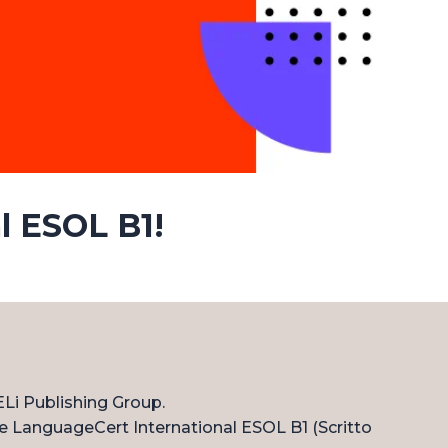
l ESOL B1!
ELi Publishing Group.
ne LanguageCert International ESOL B1 (Scritto