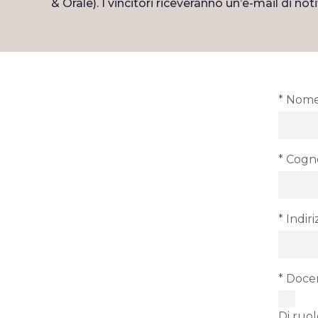
& Orale). I vincitori riceveranno un’e-mail di no
* Nom
* Cog
* Indir
* Doce
Di ruol