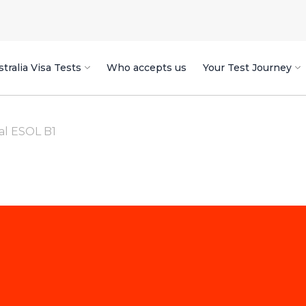
tralia Visa Tests
Who accepts us
Your Test Journey
al ESOL B1