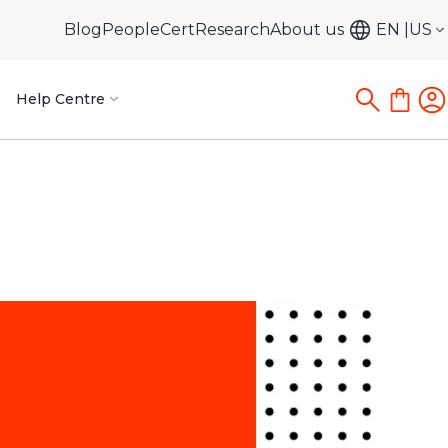
Blog
PeopleCert
Research
About us
EN
US
Help Centre