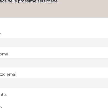
tifica nelle prossime settimane.
e
nome
izzo email
nte:
o