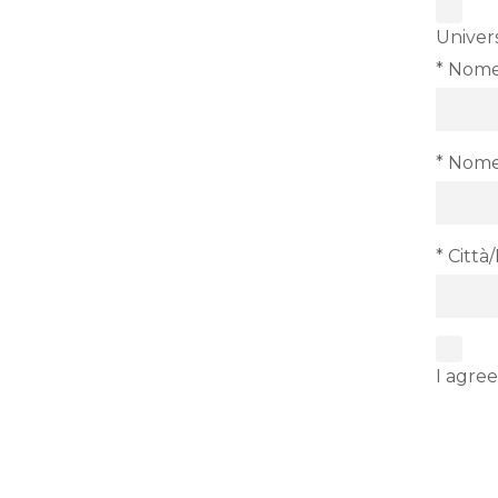
Univers
* Nome 
* Nome
* Città
I agree