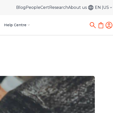
Blog
PeopleCert
Research
About us
EN
US
Help Centre