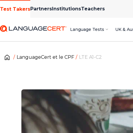
Partners
Institutions
Teachers
Test Takers
Language Tests
UK & Aus
LanguageCert et le CPF
LTE A1-C2