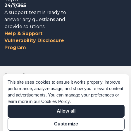
24/7/365
A support team is ready to
answer any questions and
provide solutions.
Help & Support
Vulnerability Disclosure
Program
Corporate Governance
This site uses cookies to ensure it works properly, improve
Acknowledgements
performance, analyze usage, and show you relevant content
and advertisements. You can manage your preferences or
Policies & Terms of Service
learn more in our
Cookies Policy
.
Modern Slavery Statement
Allow all
Certification Verification
Customize
Results Verification