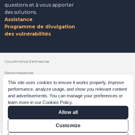
questions et à vous apporter
des solutions.
Assistance
Programme de divulgation
des vulnérabilités
Gouvernance d’entreprise
Reconnaissances
This site uses cookies to ensure it works properly, improve
Politiques et procédures
performance, analyze usage, and show you relevant content
and advertisements. You can manage your preferences or
Déclaration sur l’esclavage moderne
learn more in our
Cookies Policy
.
Vérification de certification
Allow all
Vérification des résultats
Customize