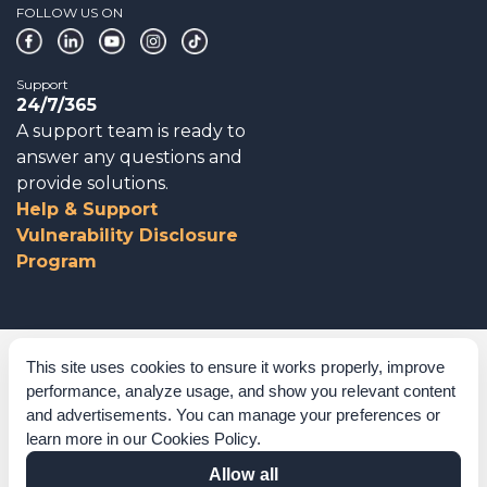
FOLLOW US ON
Support
24/7/365
A support team is ready to
answer any questions and
provide solutions.
Help & Support
Vulnerability Disclosure
Program
Corporate Governance
This site uses cookies to ensure it works properly, improve
performance, analyze usage, and show you relevant content
Acknowledgements
and advertisements. You can manage your preferences or
learn more in our
Cookies Policy
.
Policies & Terms of Service
Allow all
Modern Slavery Statement