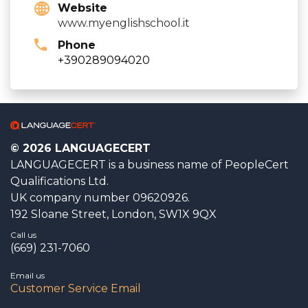
Website
www.myenglishschool.it
Phone
+390289094020
© 2026 LANGUAGECERT
LANGUAGECERT is a business name of PeopleCert
Qualifications Ltd.
UK company number 09620926.
192 Sloane Street, London, SW1X 9QX
Call us
(669) 231-7060
Email us
Customer Service Email