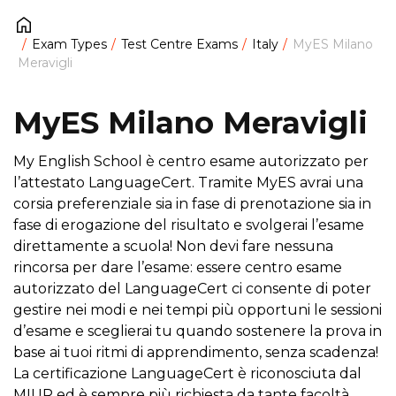
Exam Types
Test Centre Exams
Italy
MyES Milano
Meravigli
MyES Milano Meravigli
My English School è centro esame autorizzato per
l’attestato LanguageCert. Tramite MyES avrai una
corsia preferenziale sia in fase di prenotazione sia in
fase di erogazione del risultato e svolgerai l’esame
direttamente a scuola! Non devi fare nessuna
rincorsa per dare l’esame: essere centro esame
autorizzato del LanguageCert ci consente di poter
gestire nei modi e nei tempi più opportuni le sessioni
d’esame e sceglierai tu quando sostenere la prova in
base ai tuoi ritmi di apprendimento, senza scadenza!
La certificazione LanguageCert è riconosciuta dal
MIUR ed è sempre più richiesta da tante facoltà