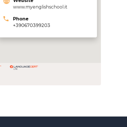
Website
www.myenglishschool.it
Phone
+390670399203