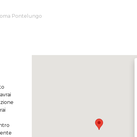
oma Pontelungo
to
avrai
azione
rai
ntro
sente