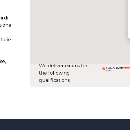
i di
zione
tarie
se,
We deliver exams for
the following
qualifications: