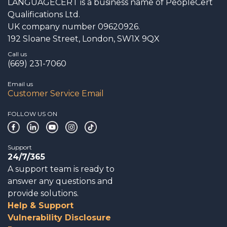
LANGUAGECERT is a business name of PeopleCert
Qualifications Ltd.
UK company number 09620926.
192 Sloane Street, London, SW1X 9QX
Call us
(669) 231-7060
Email us
Customer Service Email
FOLLOW US ON
Support
24/7/365
A support team is ready to
answer any questions and
provide solutions.
Help & Support
Vulnerability Disclosure