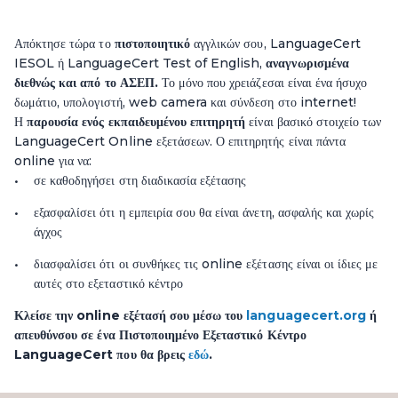
Απόκτησε τώρα το
πιστοποιητικό
αγγλικών σου, LanguageCert
IESOL ή LanguageCert Test of English,
αναγνωρισμένα
διεθνώς και από το ΑΣΕΠ.
Το μόνο που χρειάζεσαι είναι ένα ήσυχο
δωμάτιο, υπολογιστή, web camera και σύνδεση στο internet!
Η
παρουσία ενός εκπαιδευμένου επιτηρητή
είναι βασικό στοιχείο των
LanguageCert Online εξετάσεων. Ο επιτηρητής είναι πάντα
online για να:
σε καθοδηγήσει στη διαδικασία εξέτασης
εξασφαλίσει ότι η εμπειρία σου θα είναι άνετη, ασφαλής και χωρίς
άγχος
διασφαλίσει ότι οι συνθήκες τις online εξέτασης είναι οι ίδιες με
αυτές στο εξεταστικό κέντρο
Κλείσε την online εξέτασή σου μέσω του
languagecert.org
ή
απευθύνσου σε ένα Πιστοποιημένο Εξεταστικό Κέντρο
LanguageCert που θα βρεις
εδώ
.