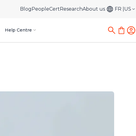
Blog
PeopleCert
Research
About us
FR
US
Help Centre