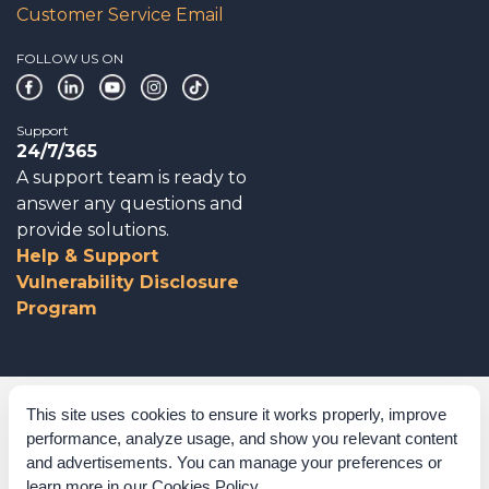
Customer Service Email
FOLLOW US ON
Support
24/7/365
A support team is ready to
answer any questions and
provide solutions.
Help & Support
Vulnerability Disclosure
Program
Corporate Governance
This site uses cookies to ensure it works properly, improve
performance, analyze usage, and show you relevant content
Acknowledgements
and advertisements. You can manage your preferences or
learn more in our
Cookies Policy
.