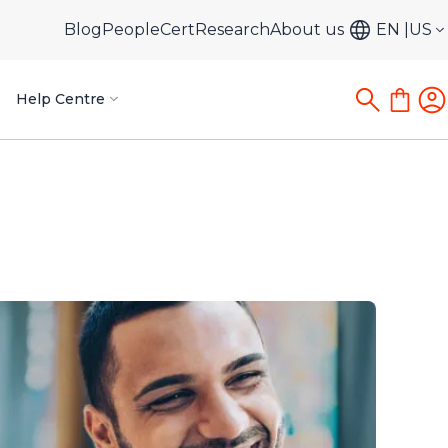
Blog
PeopleCert
Research
About us
EN
US
Help Centre