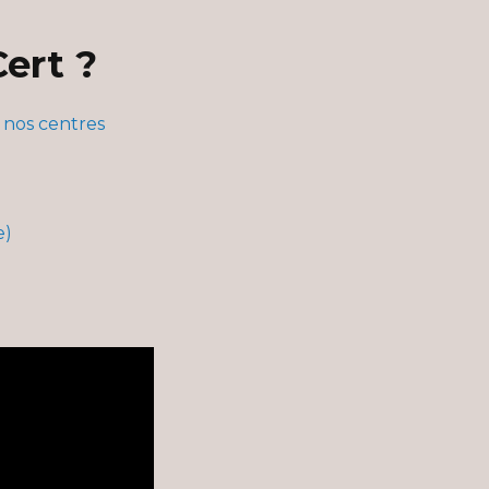
ert ?
r
nos centres
e)