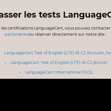
asser les tests LanguageC
 les certifications LanguageCert, vous pouvez contacte
partenaires
ou réserver directement sur notre site :
LanguageCert Test of English (LTE) A1-C2 (écouter, lir
LanguageCert Test of English (LTE) A1-C2 (écrire)
LanguageCert International ESOL