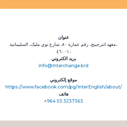
عنوان
معهد انترجینج، رقم عمارة ٨٠، شارع توي ملیک، السلیمانیة،
٤٦٠٠١.:
برید الکتروني
info@Interchange.krd
موقع إلکتروني
https://www.facebook.com/pg/InterEnglish/about/
هاتف
+964 53 3237363