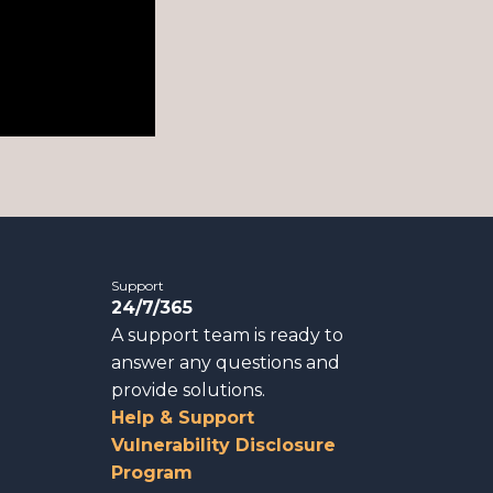
Support
24/7/365
A support team is ready to
answer any questions and
provide solutions.
Help & Support
Vulnerability Disclosure
Program