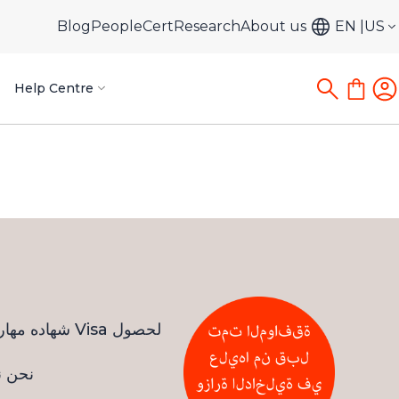
Blog
PeopleCert
Research
About us
EN
US
Help Centre
نحن ن