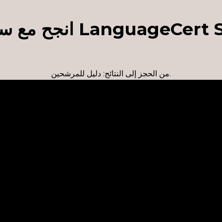
LanguageCe انجح مع سیلت،
من الحجز إلى النتائج: دليل للمرشحين.