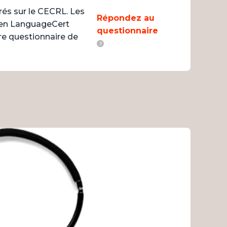
és sur le CECRL. Les
Répondez au
men LanguageCert
questionnaire
re questionnaire de