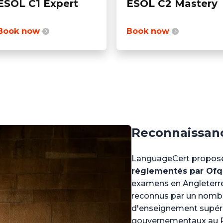
ESOL C1 Expert
ESOL C2 Mastery
Book now
Book now
Reconnaissan
LanguageCert propose 
réglementés par Ofq
examens en Angleterre)
reconnus par un nombr
d'enseignement supéri
gouvernementaux au Ro