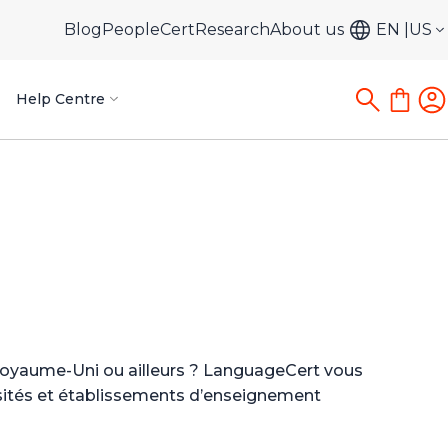
Blog
PeopleCert
Research
About us
EN
US
Help Centre
 Royaume-Uni ou ailleurs ? LanguageCert vous
ersités et établissements d’enseignement