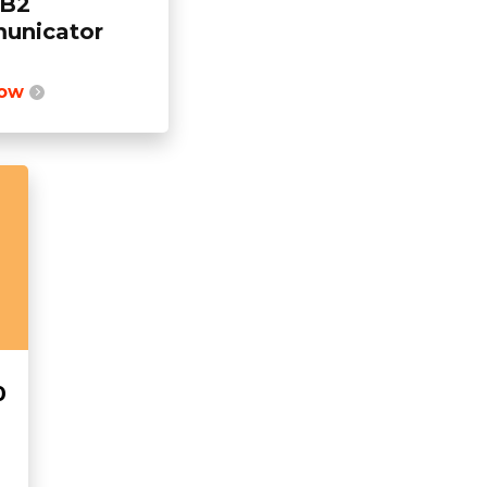
 B2
unicator
now
0