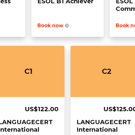
ess
ESOL B1 Achiever
ESOL
Comm
Book now
Book 
C1
C2
US$122.00
US$125.0
LANGUAGECERT
LANGUAGECERT
International
International